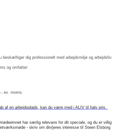
u beskæftiger dig professionelt med arbejdsmiljø og arbejdsliv.
oms og omfatter:
-, ex. moms.
b af en arbejdsplads, kan du være med i ALIV til halv pris.
deemnet har særlig relevans for dit speciale, og du er villig
 netværksmøde - skriv om din/jeres interesse til
Steen Elsborg