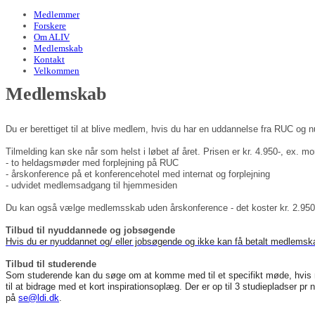
Medlemmer
Forskere
Om ALIV
Medlemskab
Kontakt
Velkommen
Medlemskab
Du er berettiget til at blive medlem, hvis du har en uddannelse fra RUC og n
Tilmelding kan ske når som helst i løbet af året. Prisen er kr. 4.950-, ex. m
- to heldagsmøder med forplejning på RUC
- årskonference på et konferencehotel med internat og forplejning
- udvidet medlemsadgang til hjemmesiden
Du kan også vælge medlemsskab uden årskonference - det koster kr. 2.950
Tilbud til nyuddannede og jobsøgende
Hvis du er nyuddannet og/ eller jobsøgende og ikke kan få betalt medlemska
Tilbud til studerende
Som studerende kan du søge om at komme med til et specifikt møde, hvis mø
til at bidrage med et kort inspirationsoplæg.
Der er op til 3 studiepladser pr
på
se@ldi.dk
.