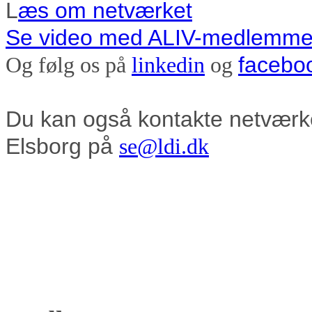
L
æs om netværket
Se video med ALIV-medlemme
facebo
Og følg os på
linkedin
og
Du kan også
kontakte netværke
Elsborg på
se@ldi.dk